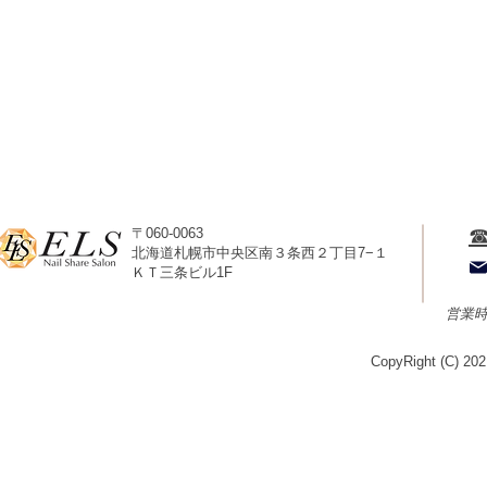
☎
〒060-0063
北海道札幌市中央区南３条西２丁目7−１
ＫＴ三条ビル1F
​営業
CopyRight (C) 202